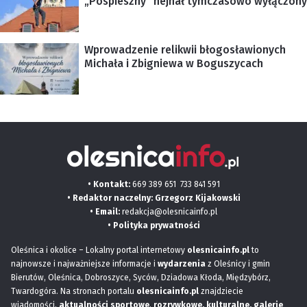
„Pospieszny” hejnał tymczasowo wyłączony
Wprowadzenie relikwii błogosławionych
Michała i Zbigniewa w Boguszycach
• Kontakt:
669 389 651
733 841 591
• Redaktor naczelny: Grzegorz Kijakowski
• Email:
redakcja@olesnicainfo.pl
•
Polityka prywatności
Oleśnica i okolice – Lokalny portal internetowy
olesnicainfo.pl
to
najnowsze i najważniejsze informacje i
wydarzenia
z Oleśnicy i gmin
Bierutów, Oleśnica, Dobroszyce, Syców, Dziadowa Kłoda, Międzybórz,
Twardogóra. Na stronach portalu
olesnicainfo.pl
znajdziecie
wiadomości,
aktualności sportowe
,
rozrywkowe, kulturalne,
galerie