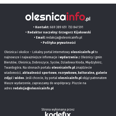
• Kontakt:
669 389 651
733 841 591
• Redaktor naczelny: Grzegorz Kijakowski
• Email:
redakcja@olesnicainfo.pl
•
Polityka prywatności
Oleśnica i okolice – Lokalny portal internetowy
olesnicainfo.pl
to
najnowsze i najważniejsze informacje i
wydarzenia
z Oleśnicy i gmin
Bierutów, Oleśnica, Dobroszyce, Syców, Dziadowa Kłoda, Międzybórz,
Twardogóra. Na stronach portalu
olesnicainfo.pl
znajdziecie
wiadomości,
aktualności sportowe
,
rozrywkowe, kulturalne,
galerie
zdjęć
i
wideo
. Jeśli chcecie, by portal
olesnicainfo.pl
objął patronatem
Wasze wydarzenie, zapraszamy do współpracy. Piszcie na
adres
redakcja@olesnicainfo.pl
Strona wykonana przez