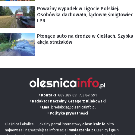
Poważny wypadek w Ligocie Polskiej.
Osobówka dachowała, lądował śmigłowiec
LPR
Płonące auto na drodze w Cieślach. Szybka
akcja strażaków
• Kontakt:
669 389 651
733 841 591
• Redaktor naczelny: Grzegorz Kijakowski
• Email:
redakcja@olesnicainfo.pl
•
Polityka prywatności
Oleśnica i okolice – Lokalny portal internetowy
olesnicainfo.pl
to
najnowsze i najważniejsze informacje i
wydarzenia
z Oleśnicy i gmin