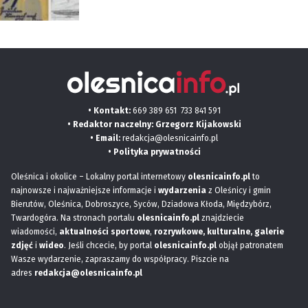
• Kontakt:
669 389 651
733 841 591
• Redaktor naczelny: Grzegorz Kijakowski
• Email:
redakcja@olesnicainfo.pl
•
Polityka prywatności
Oleśnica i okolice – Lokalny portal internetowy
olesnicainfo.pl
to
najnowsze i najważniejsze informacje i
wydarzenia
z Oleśnicy i gmin
Bierutów, Oleśnica, Dobroszyce, Syców, Dziadowa Kłoda, Międzybórz,
Twardogóra. Na stronach portalu
olesnicainfo.pl
znajdziecie
wiadomości,
aktualności sportowe
,
rozrywkowe, kulturalne,
galerie
zdjęć
i
wideo
. Jeśli chcecie, by portal
olesnicainfo.pl
objął patronatem
Wasze wydarzenie, zapraszamy do współpracy. Piszcie na
adres
redakcja@olesnicainfo.pl