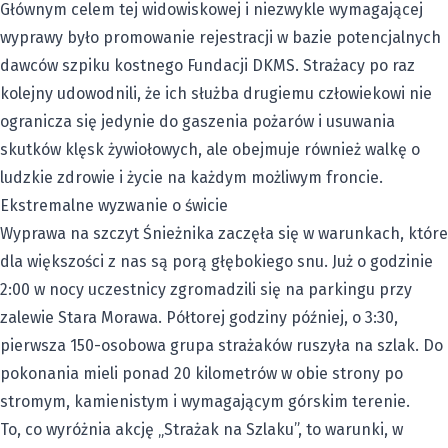
Głównym celem tej widowiskowej i niezwykle wymagającej
wyprawy było promowanie rejestracji w bazie potencjalnych
dawców szpiku kostnego Fundacji DKMS. Strażacy po raz
kolejny udowodnili, że ich służba drugiemu człowiekowi nie
ogranicza się jedynie do gaszenia pożarów i usuwania
skutków klęsk żywiołowych, ale obejmuje również walkę o
ludzkie zdrowie i życie na każdym możliwym froncie.
Ekstremalne wyzwanie o świcie
Wyprawa na szczyt Śnieżnika zaczęła się w warunkach, które
dla większości z nas są porą głębokiego snu. Już o godzinie
2:00 w nocy uczestnicy zgromadzili się na parkingu przy
zalewie Stara Morawa. Półtorej godziny później, o 3:30,
pierwsza 150-osobowa grupa strażaków ruszyła na szlak. Do
pokonania mieli ponad 20 kilometrów w obie strony po
stromym, kamienistym i wymagającym górskim terenie.
To, co wyróżnia akcję „Strażak na Szlaku”, to warunki, w