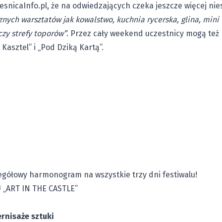
snicaInfo.pl, że na odwiedzających czeka jeszcze więcej ni
nych warsztatów jak kowalstwo, kuchnia rycerska, glina, mini t
zy strefy toporów”
. Przez cały weekend uczestnicy mogą też 
Kasztel” i „Pod Dziką Kartą”.
egółowy harmonogram na wszystkie trzy dni festiwalu!
ART IN THE CASTLE”
ernisaże sztuki