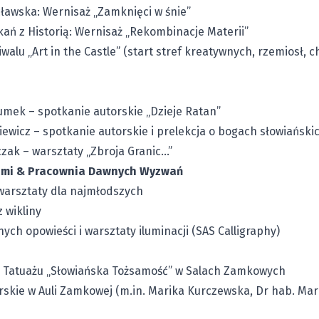
ławska: Wernisaż „Zamknięci w śnie”
ań z Historią: Wernisaż „Rekombinacje Materii”
alu „Art in the Castle” (start stref kreatywnych, rzemiosł, ch
umek – spotkanie autorskie „Dzieje Ratan”
ewicz – spotkanie autorskie i prelekcja o bogach słowiański
czak – warsztaty „Zbroja Granic…”
ami & Pracownia Dawnych Wyzwań
warsztaty dla najmłodszych
 wikliny
ych opowieści i warsztaty iluminacji (SAS Calligraphy)
 Tatuażu „Słowiańska Tożsamość” w Salach Zamkowych
rskie w Auli Zamkowej (m.in. Marika Kurczewska, Dr hab. Mar