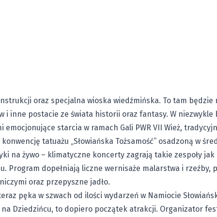
nstrukcji oraz specjalna wioska wiedźmińska. To tam będzie
 i inne postacie ze świata historii oraz fantasy. W niezwykl
emocjonujące starcia w ramach Gali PWR VII Wież, tradycyjn
konwencję tatuażu „Słowiańska Tożsamość” osadzoną w śred
ki na żywo – klimatyczne koncerty zagrają takie zespoły jak 
u. Program dopełniają liczne wernisaże malarstwa i rzeźby, p
niczymi oraz przepyszne jadło.
 teraz pęka w szwach od ilości wydarzeń w Namiocie Słowiań
 na Dziedzińcu, to dopiero początek atrakcji. Organizator fe