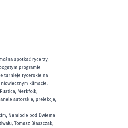
 można spotkać rycerzy,
e bogatym programie
e turnieje rycerskie na
niowiecznym klimacie.
Rustica, Merkfolk,
anele autorskie, prelekcje,
skim, Namiocie pod Dwiema
stiwalu, Tomasz Błaszczak,