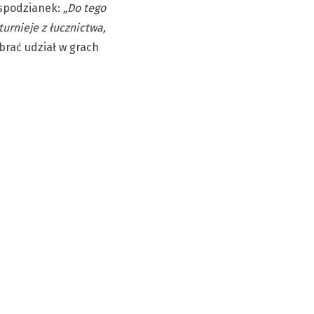
espodzianek:
„Do tego
urnieje z łucznictwa,
brać udział w grach