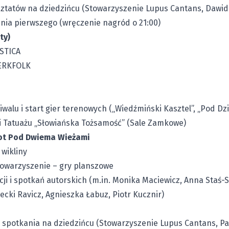
sztatów na dziedzińcu (Stowarzyszenie Lupus Cantans, Dawid
nia pierwszego (wręczenie nagród o 21:00)
ty)
STICA
MERKFOLK
walu i start gier terenowych („Wiedźmiński Kasztel”, „Pod Dzi
 Tatuażu „Słowiańska Tożsamość” (Sale Zamkowe)
iot Pod Dwiema Wieżami
 wikliny
towarzyszenie – gry planszowe
cji i spotkań autorskich (m.in. Monika Maciewicz, Anna Staś-
ecki Ravicz, Agnieszka Łabuz, Piotr Kucznir)
i spotkania na dziedzińcu (Stowarzyszenie Lupus Cantans, Pa