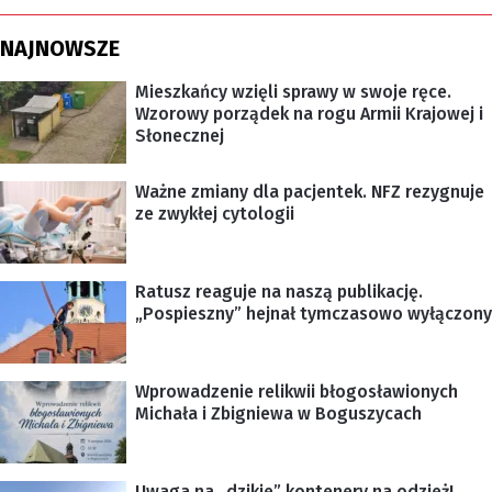
NAJNOWSZE
Mieszkańcy wzięli sprawy w swoje ręce.
Wzorowy porządek na rogu Armii Krajowej i
Słonecznej
Ważne zmiany dla pacjentek. NFZ rezygnuje
ze zwykłej cytologii
Ratusz reaguje na naszą publikację.
„Pospieszny” hejnał tymczasowo wyłączony
Wprowadzenie relikwii błogosławionych
Michała i Zbigniewa w Boguszycach
Uwaga na „dzikie” kontenery na odzież!