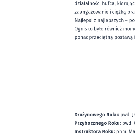
działalności hufca, kieruj
zaangażowanie i ciężką pr
Najlepsi z najlepszych – p
Ognisko było również mome
ponadprzeciętną postawą i 
Drużynowego Roku:
pwd. J
Przybocznego Roku:
pwd. 
Instruktora Roku:
phm. Mar