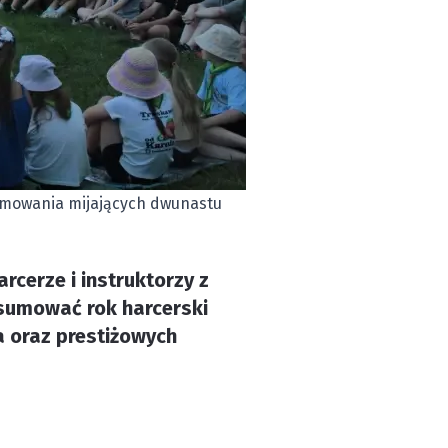
sumowania mijających dwunastu
rcerze i instruktorzy z
dsumować rok harcerski
a oraz prestiżowych