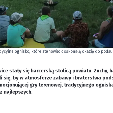
dycyjne ognisko, które stanowiło doskonałą okazję do pod
e stały się harcerską stolicą powiatu. Zuchy, ha
li się, by w atmosferze zabawy i braterstwa po
mocjonującej gry terenowej, tradycyjnego ognisk
z najlepszych.