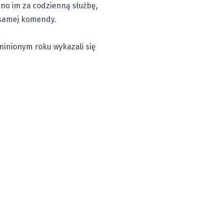
ano im za codzienną służbę,
 samej komendy.
minionym roku wykazali się