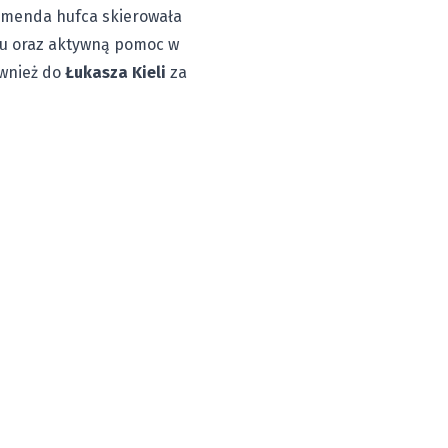
Komenda hufca skierowała
enu oraz aktywną pomoc w
ównież do
Łukasza Kieli
za