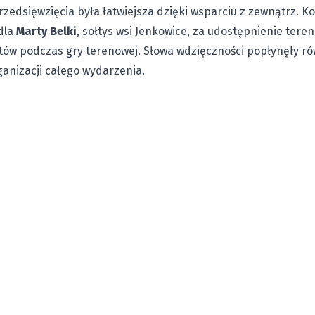
zedsięwzięcia była łatwiejsza dzięki wsparciu z zewnątrz. 
dla
Marty Belki
, sołtys wsi Jenkowice, za udostępnienie ter
któw podczas gry terenowej. Słowa wdzięczności popłynęły r
anizacji całego wydarzenia.