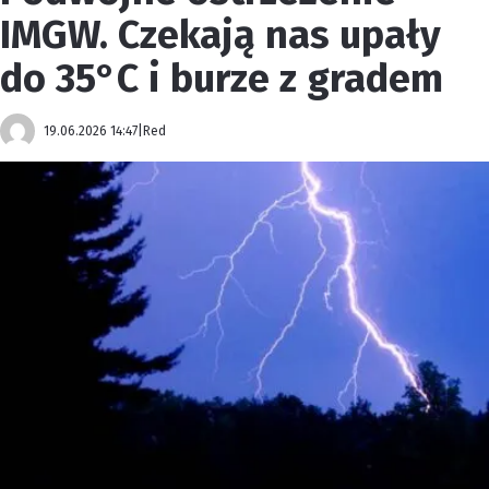
IMGW. Czekają nas upały
do 35°C i burze z gradem
19.06.2026 14:47
|
Red