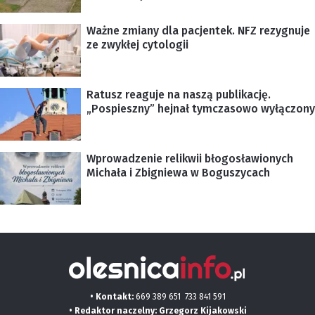
Ważne zmiany dla pacjentek. NFZ rezygnuje
ze zwykłej cytologii
Ratusz reaguje na naszą publikację.
„Pospieszny” hejnał tymczasowo wyłączony
Wprowadzenie relikwii błogosławionych
Michała i Zbigniewa w Boguszycach
• Kontakt:
669 389 651
733 841 591
• Redaktor naczelny: Grzegorz Kijakowski