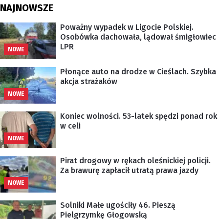
NAJNOWSZE
Poważny wypadek w Ligocie Polskiej.
Osobówka dachowała, lądował śmigłowiec
LPR
NOWE
Płonące auto na drodze w Cieślach. Szybka
akcja strażaków
NOWE
Koniec wolności. 53-latek spędzi ponad rok
w celi
NOWE
Pirat drogowy w rękach oleśnickiej policji.
Za brawurę zapłacił utratą prawa jazdy
NOWE
Solniki Małe ugościły 46. Pieszą
Pielgrzymkę Głogowską