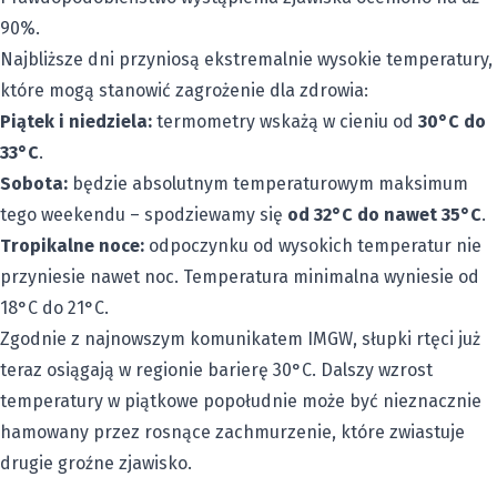
90%.
Najbliższe dni przyniosą ekstremalnie wysokie temperatury,
które mogą stanowić zagrożenie dla zdrowia:
Piątek i niedziela:
termometry wskażą w cieniu od
30°C do
33°C
.
Sobota:
będzie absolutnym temperaturowym maksimum
tego weekendu – spodziewamy się
od 32°C do nawet 35°C
.
Tropikalne noce:
odpoczynku od wysokich temperatur nie
przyniesie nawet noc. Temperatura minimalna wyniesie od
18°C do 21°C.
Zgodnie z najnowszym komunikatem IMGW, słupki rtęci już
teraz osiągają w regionie barierę 30°C. Dalszy wzrost
temperatury w piątkowe popołudnie może być nieznacznie
hamowany przez rosnące zachmurzenie, które zwiastuje
drugie groźne zjawisko.