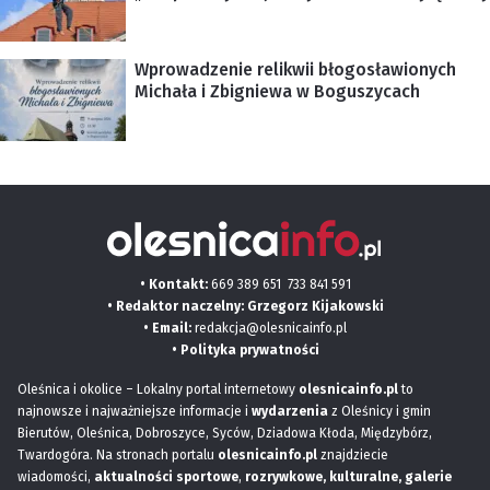
Wprowadzenie relikwii błogosławionych
Michała i Zbigniewa w Boguszycach
• Kontakt:
669 389 651
733 841 591
• Redaktor naczelny: Grzegorz Kijakowski
• Email:
redakcja@olesnicainfo.pl
•
Polityka prywatności
Oleśnica i okolice – Lokalny portal internetowy
olesnicainfo.pl
to
najnowsze i najważniejsze informacje i
wydarzenia
z Oleśnicy i gmin
Bierutów, Oleśnica, Dobroszyce, Syców, Dziadowa Kłoda, Międzybórz,
Twardogóra. Na stronach portalu
olesnicainfo.pl
znajdziecie
wiadomości,
aktualności sportowe
,
rozrywkowe, kulturalne,
galerie