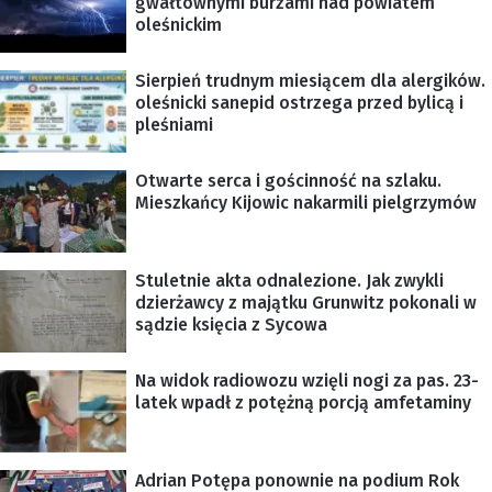
gwałtownymi burzami nad powiatem
oleśnickim
Sierpień trudnym miesiącem dla alergików.
oleśnicki sanepid ostrzega przed bylicą i
pleśniami
Otwarte serca i gościnność na szlaku.
Mieszkańcy Kijowic nakarmili pielgrzymów
Stuletnie akta odnalezione. Jak zwykli
dzierżawcy z majątku Grunwitz pokonali w
sądzie księcia z Sycowa
Na widok radiowozu wzięli nogi za pas. 23-
latek wpadł z potężną porcją amfetaminy
Adrian Potępa ponownie na podium Rok