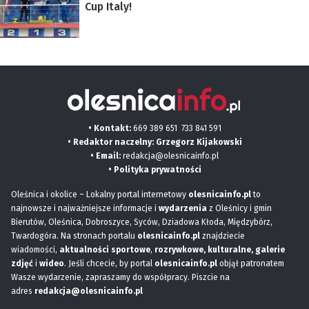
Cup Italy!
• Kontakt:
669 389 651
733 841 591
• Redaktor naczelny: Grzegorz Kijakowski
• Email:
redakcja@olesnicainfo.pl
•
Polityka prywatności
Oleśnica i okolice – Lokalny portal internetowy
olesnicainfo.pl
to
najnowsze i najważniejsze informacje i
wydarzenia
z Oleśnicy i gmin
Bierutów, Oleśnica, Dobroszyce, Syców, Dziadowa Kłoda, Międzybórz,
Twardogóra. Na stronach portalu
olesnicainfo.pl
znajdziecie
wiadomości,
aktualności sportowe
,
rozrywkowe, kulturalne,
galerie
zdjęć
i
wideo
. Jeśli chcecie, by portal
olesnicainfo.pl
objął patronatem
Wasze wydarzenie, zapraszamy do współpracy. Piszcie na
adres
redakcja@olesnicainfo.pl