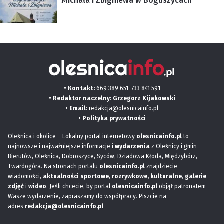
Michała i Zbigniewa w Boguszycach
• Kontakt:
669 389 651
733 841 591
• Redaktor naczelny: Grzegorz Kijakowski
• Email:
redakcja@olesnicainfo.pl
•
Polityka prywatności
Oleśnica i okolice – Lokalny portal internetowy
olesnicainfo.pl
to
najnowsze i najważniejsze informacje i
wydarzenia
z Oleśnicy i gmin
Bierutów, Oleśnica, Dobroszyce, Syców, Dziadowa Kłoda, Międzybórz,
Twardogóra. Na stronach portalu
olesnicainfo.pl
znajdziecie
wiadomości,
aktualności sportowe
,
rozrywkowe, kulturalne,
galerie
zdjęć
i
wideo
. Jeśli chcecie, by portal
olesnicainfo.pl
objął patronatem
Wasze wydarzenie, zapraszamy do współpracy. Piszcie na
adres
redakcja@olesnicainfo.pl