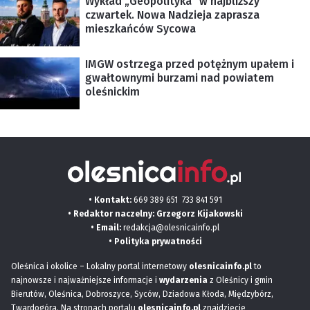
Wykład „Geopolityka” w najbliższy
czwartek. Nowa Nadzieja zaprasza
mieszkańców Sycowa
IMGW ostrzega przed potężnym upałem i
gwałtownymi burzami nad powiatem
oleśnickim
• Kontakt:
669 389 651
733 841 591
• Redaktor naczelny: Grzegorz Kijakowski
• Email:
redakcja@olesnicainfo.pl
•
Polityka prywatności
Oleśnica i okolice – Lokalny portal internetowy
olesnicainfo.pl
to
najnowsze i najważniejsze informacje i
wydarzenia
z Oleśnicy i gmin
Bierutów, Oleśnica, Dobroszyce, Syców, Dziadowa Kłoda, Międzybórz,
Twardogóra. Na stronach portalu
olesnicainfo.pl
znajdziecie