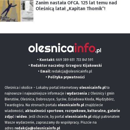
Zanim nastała OFCA. 125 lat temu nad
Oleśnicą latał „Kapitan Thomik”!
• Kontakt:
669 389 651
733 841 591
• Redaktor naczelny: Grzegorz Kijakowski
• Email:
redakcja@olesnicainfo.pl
•
Polityka prywatności
Oleśnica i okolice – Lokalny portal internetowy
olesnicainfo.pl
to
najnowsze i najważniejsze informacje i
wydarzenia
z Oleśnicy i gmin
Bierutów, Oleśnica, Dobroszyce, Syców, Dziadowa Kłoda, Międzybórz,
Twardogóra. Na stronach portalu
olesnicainfo.pl
znajdziecie
wiadomości,
aktualności sportowe
,
rozrywkowe, kulturalne,
galerie
zdjęć
i
wideo
. Jeśli chcecie, by portal
olesnicainfo.pl
objął patronatem
Wasze wydarzenie, zapraszamy do współpracy. Piszcie na
adres
redakcja@olesnicainfo.pl