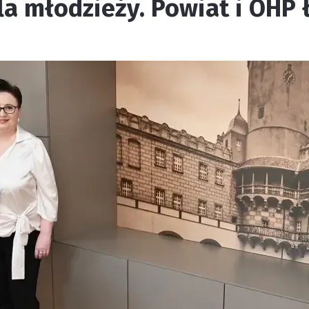
a młodzieży. Powiat i OHP ł