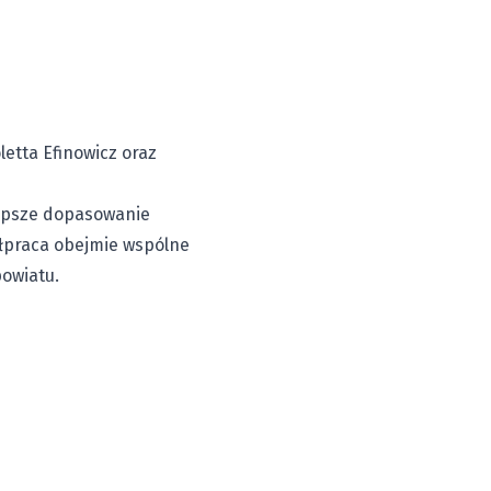
etta Efinowicz oraz
lepsze dopasowanie
ółpraca obejmie wspólne
owiatu.