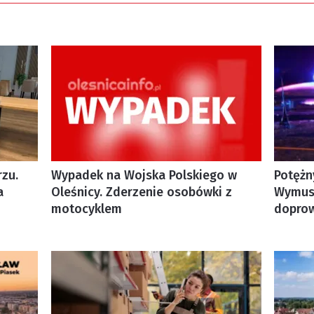
zu.
Wypadek na Wojska Polskiego w
Potężn
a
Oleśnicy. Zderzenie osobówki z
Wymusi
motocyklem
doprow