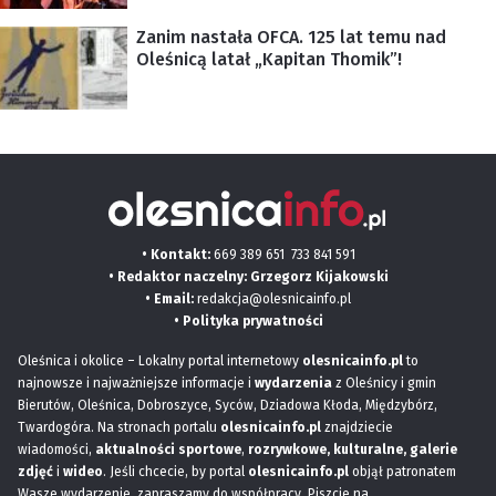
Zanim nastała OFCA. 125 lat temu nad
Oleśnicą latał „Kapitan Thomik”!
• Kontakt:
669 389 651
733 841 591
• Redaktor naczelny: Grzegorz Kijakowski
• Email:
redakcja@olesnicainfo.pl
•
Polityka prywatności
Oleśnica i okolice – Lokalny portal internetowy
olesnicainfo.pl
to
najnowsze i najważniejsze informacje i
wydarzenia
z Oleśnicy i gmin
Bierutów, Oleśnica, Dobroszyce, Syców, Dziadowa Kłoda, Międzybórz,
Twardogóra. Na stronach portalu
olesnicainfo.pl
znajdziecie
wiadomości,
aktualności sportowe
,
rozrywkowe, kulturalne,
galerie
zdjęć
i
wideo
. Jeśli chcecie, by portal
olesnicainfo.pl
objął patronatem
Wasze wydarzenie, zapraszamy do współpracy. Piszcie na