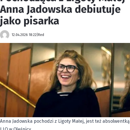
Anna Jadowska debiutuje
jako pisarka
12.04.2026 18:22
|
Red
Anna Jadowska pochodzi z Ligoty Małej, jest też absolwentką
I LO w Oleśnicy.