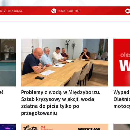
e!
Problemy z wodą w Międzyborzu.
Wypade
Sztab kryzysowy w akcji, woda
Oleśni
zdatna do picia tylko po
motoc
przegotowaniu