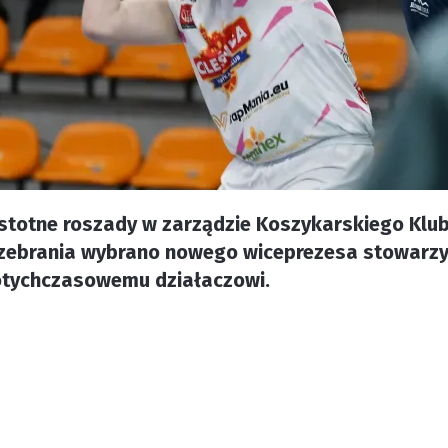
istotne roszady w zarządzie Koszykarskiego Klu
ebrania wybrano nowego wiceprezesa stowarzysze
otychczasowemu działaczowi.