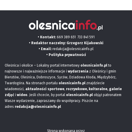
• Kontakt:
669 389 651
733 841 591
• Redaktor naczelny: Grzegorz Kijakowski
• Email:
redakcja@olesnicainfo.pl
•
Polityka prywatności
Oleśnica i okolice – Lokalny portal internetowy
olesnicainfo.pl
to
najnowsze i najważniejsze informacje i
wydarzenia
z Oleśnicy i gmin
Bierutów, Oleśnica, Dobroszyce, Syców, Dziadowa Kłoda, Międzybórz,
Twardogóra. Na stronach portalu
olesnicainfo.pl
znajdziecie
wiadomości,
aktualności sportowe
,
rozrywkowe, kulturalne,
galerie
zdjęć
i
wideo
. Jeśli chcecie, by portal
olesnicainfo.pl
objął patronatem
Wasze wydarzenie, zapraszamy do współpracy. Piszcie na
adres
redakcja@olesnicainfo.pl
Strona wykonana przez