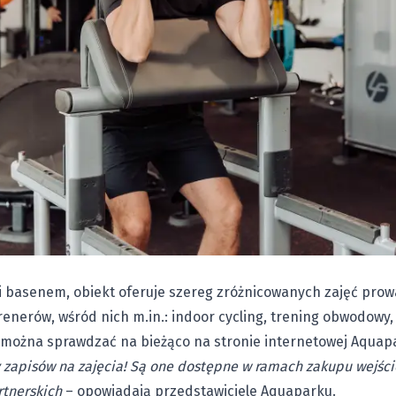
i basenem, obiekt oferuje szereg zróżnicowanych zajęć pro
nerów, wśród nich m.in.: indoor cycling, trening obwodowy, HI
k można sprawdzać na bieżąco na stronie internetowej Aqua
zapisów na zajęcia! Są one dostępne w ramach zakupu wejści
rtnerskich
– opowiadają przedstawiciele Aquaparku.