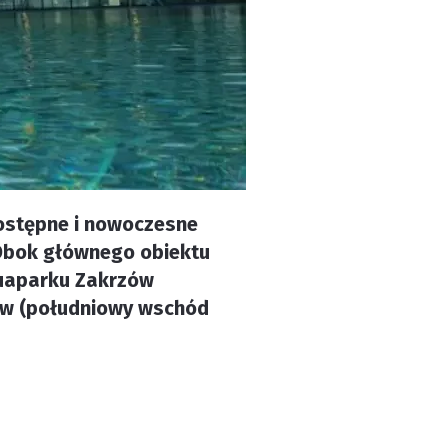
ostępne i nowoczesne
 Obok głównego obiektu
Aquaparku Zakrzów
hów (południowy wschód