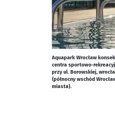
Aquapark Wrocław konsekw
centra sportowo-rekreacyj
przy ul. Borowskiej, wroc
(północny wschód Wrocław
miasta).