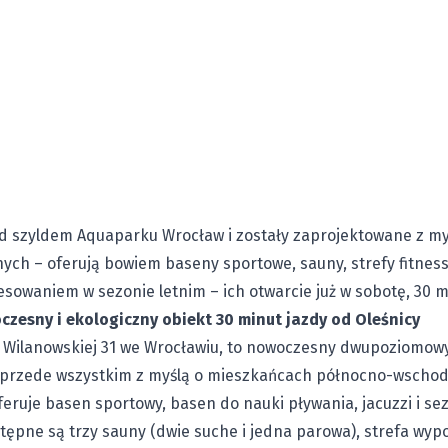
d szyldem Aquaparku Wrocław i zostały zaprojektowane z myś
nych – oferują bowiem baseny sportowe, sauny, strefy fitne
esowaniem w sezonie letnim – ich otwarcie już w sobotę, 30 m
zesny i ekologiczny obiekt 30 minut jazdy od Oleśnicy
. Wilanowskiej 31 we Wrocławiu, to nowoczesny dwupoziomo
przede wszystkim z myślą o mieszkańcach północno-wschod
feruje basen sportowy, basen do nauki pływania, jacuzzi i 
tępne są trzy sauny (dwie suche i jedna parowa), strefa wypoc