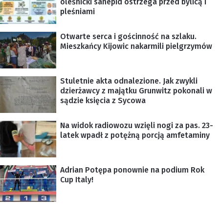
oleśnicki sanepid ostrzega przed bylicą i
pleśniami
Otwarte serca i gościnność na szlaku.
Mieszkańcy Kijowic nakarmili pielgrzymów
Stuletnie akta odnalezione. Jak zwykli
dzierżawcy z majątku Grunwitz pokonali w
sądzie księcia z Sycowa
Na widok radiowozu wzięli nogi za pas. 23-
latek wpadł z potężną porcją amfetaminy
Adrian Potępa ponownie na podium Rok
Cup Italy!