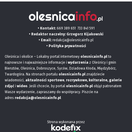
• Kontakt:
669 389 651
733 841 591
• Redaktor naczelny: Grzegorz Kijakowski
• Email:
redakcja@olesnicainfo.pl
•
Polityka prywatności
Oleśnica i okolice – Lokalny portal internetowy
olesnicainfo.pl
to
najnowsze i najważniejsze informacje i
wydarzenia
z Oleśnicy i gmin
Bierutów, Oleśnica, Dobroszyce, Syców, Dziadowa Kłoda, Międzybórz,
Twardogóra. Na stronach portalu
olesnicainfo.pl
znajdziecie
wiadomości,
aktualności sportowe
,
rozrywkowe, kulturalne,
galerie
zdjęć
i
wideo
. Jeśli chcecie, by portal
olesnicainfo.pl
objął patronatem
Wasze wydarzenie, zapraszamy do współpracy. Piszcie na
adres
redakcja@olesnicainfo.pl
Strona wykonana przez