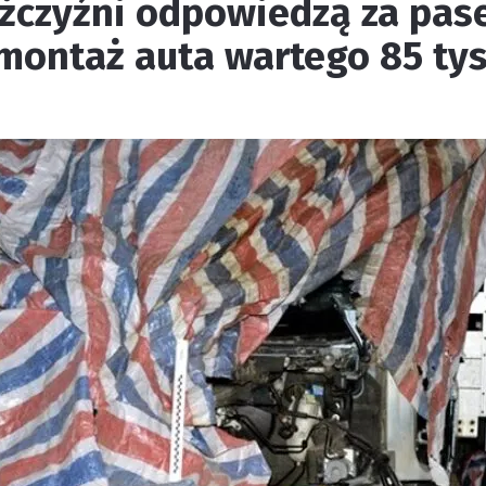
żczyźni odpowiedzą za pase
emontaż auta wartego 85 tys.