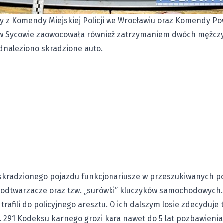
 z Komendy Miejskiej Policji we Wrocławiu oraz Komendy Powi
i w Sycowie zaowocowała również zatrzymaniem dwóch mężczyz
odnaleziono skradzione auto.
 skradzionego pojazdu funkcjonariusze w przeszukiwanych po
ioodtwarzacze oraz tzw. „surówki” kluczyków samochodowych.
rafili do policyjnego aresztu. O ich dalszym losie zdecyduje 
. 291 Kodeksu karnego grozi kara nawet do 5 lat pozbawienia