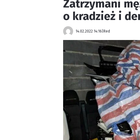
Zatrzymani mę
o kradzież i d
14.02.2022 14:16
|
Red