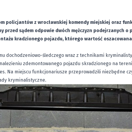
m policjantów z wrocławskiej komendy miejskiej oraz fun
yny przed sądem odpowie dwóch mężczyzn podejrzanych o 
ontażu kradzionego pojazdu, którego wartość oszacowana z
onu dochodzeniowo-śledczego wraz z technikami kryminalisty
dnalezieniu zdemontowanego pojazdu skradzionego na tereni
es. Na miejscu funkcjonariusze przeprowadzili niezbędne cz
lady kryminalistyczne.