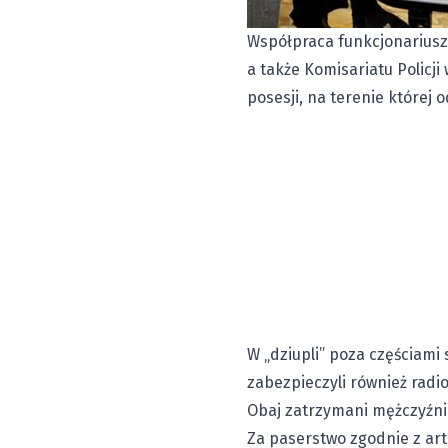
Współpraca funkcjonariuszy
a także Komisariatu Policj
posesji, na terenie której 
W „dziupli” poza częściami
zabezpieczyli również rad
Obaj zatrzymani mężczyźni t
Za paserstwo zgodnie z art