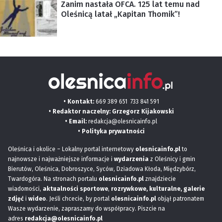
Zanim nastała OFCA. 125 lat temu nad
Oleśnicą latał „Kapitan Thomik”!
• Kontakt:
669 389 651
733 841 591
• Redaktor naczelny: Grzegorz Kijakowski
• Email:
redakcja@olesnicainfo.pl
•
Polityka prywatności
Oleśnica i okolice – Lokalny portal internetowy
olesnicainfo.pl
to
najnowsze i najważniejsze informacje i
wydarzenia
z Oleśnicy i gmin
Bierutów, Oleśnica, Dobroszyce, Syców, Dziadowa Kłoda, Międzybórz,
Twardogóra. Na stronach portalu
olesnicainfo.pl
znajdziecie
wiadomości,
aktualności sportowe
,
rozrywkowe, kulturalne,
galerie
zdjęć
i
wideo
. Jeśli chcecie, by portal
olesnicainfo.pl
objął patronatem
Wasze wydarzenie, zapraszamy do współpracy. Piszcie na
adres
redakcja@olesnicainfo.pl