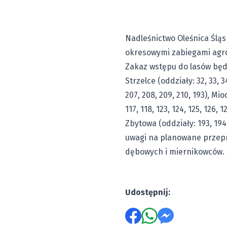
Nadleśnictwo Oleśnica Ślą
okresowymi zabiegami agr
Zakaz wstępu do lasów będ
Strzelce (oddziały: 32, 33, 34
207, 208, 209, 210, 193), Mio
117, 118, 123, 124, 125, 126, 1
Zbytowa (oddziały: 193, 194
uwagi na planowane przepr
dębowych i miernikowców.
Udostępnij: