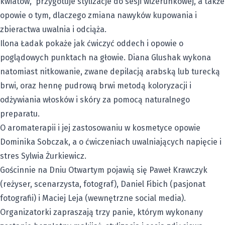
kwiatów, przygotuje stylizacje do sesji wizerunkowej, a także
opowie o tym, dlaczego zmiana nawyków kupowania i
zbieractwa uwalnia i odciąża.
Ilona Ładak pokaże jak ćwiczyć oddech i opowie o
poglądowych punktach na głowie. Diana Glushak wykona
natomiast nitkowanie, zwane depilacją arabską lub turecką
brwi, oraz hennę pudrową brwi metodą koloryzacji i
odżywiania włosków i skóry za pomocą naturalnego
preparatu.
O aromaterapii i jej zastosowaniu w kosmetyce opowie
Dominika Sobczak, a o ćwiczeniach uwalniających napięcie i
stres Sylwia Żurkiewicz.
Gościnnie na Dniu Otwartym pojawią się Paweł Krawczyk
(reżyser, scenarzysta, fotograf), Daniel Fibich (pasjonat
fotografii) i Maciej Leja (wewnętrzne social media).
Organizatorki zapraszają trzy panie, którym wykonany