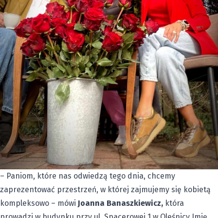
– Paniom, które nas odwiedzą tego dnia, chcemy
zaprezentować przestrzeń, w której zajmujemy się kobietą
kompleksowo – mówi
Joanna Banaszkiewicz,
która
prowadzi w budynku przy ul. Spacerowej 1 w Oleśnicy Imię