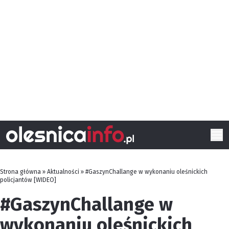
Strona główna
»
Aktualności
»
#GaszynChallange w wykonaniu oleśnickich
policjantów [WIDEO]
#GaszynChallange w
wykonaniu oleśnickich