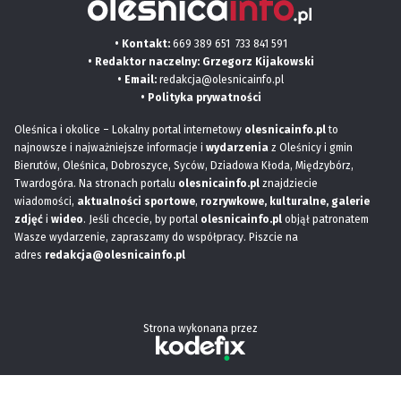
• Kontakt:
669 389 651
733 841 591
• Redaktor naczelny: Grzegorz Kijakowski
• Email:
redakcja@olesnicainfo.pl
•
Polityka prywatności
Oleśnica i okolice – Lokalny portal internetowy
olesnicainfo.pl
to
najnowsze i najważniejsze informacje i
wydarzenia
z Oleśnicy i gmin
Bierutów, Oleśnica, Dobroszyce, Syców, Dziadowa Kłoda, Międzybórz,
Twardogóra. Na stronach portalu
olesnicainfo.pl
znajdziecie
wiadomości,
aktualności sportowe
,
rozrywkowe, kulturalne,
galerie
zdjęć
i
wideo
. Jeśli chcecie, by portal
olesnicainfo.pl
objął patronatem
Wasze wydarzenie, zapraszamy do współpracy. Piszcie na
adres
redakcja@olesnicainfo.pl
Strona wykonana przez