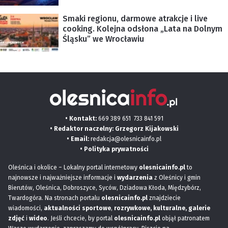
Smaki regionu, darmowe atrakcje i live
cooking. Kolejna odsłona „Lata na Dolnym
Śląsku” we Wrocławiu
• Kontakt:
669 389 651
733 841 591
• Redaktor naczelny: Grzegorz Kijakowski
• Email:
redakcja@olesnicainfo.pl
•
Polityka prywatności
Oleśnica i okolice – Lokalny portal internetowy
olesnicainfo.pl
to
najnowsze i najważniejsze informacje i
wydarzenia
z Oleśnicy i gmin
Bierutów, Oleśnica, Dobroszyce, Syców, Dziadowa Kłoda, Międzybórz,
Twardogóra. Na stronach portalu
olesnicainfo.pl
znajdziecie
wiadomości,
aktualności sportowe
,
rozrywkowe, kulturalne,
galerie
zdjęć
i
wideo
. Jeśli chcecie, by portal
olesnicainfo.pl
objął patronatem