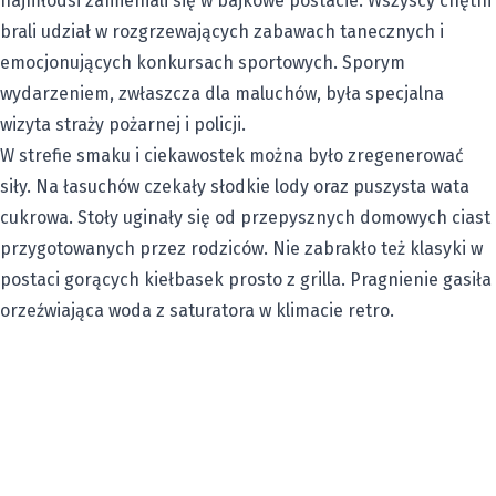
najmłodsi zamieniali się w bajkowe postacie. Wszyscy chętni
brali udział w rozgrzewających zabawach tanecznych i
emocjonujących konkursach sportowych. Sporym
wydarzeniem, zwłaszcza dla maluchów, była specjalna
wizyta straży pożarnej i policji.
W strefie smaku i ciekawostek można było zregenerować
siły. Na łasuchów czekały słodkie lody oraz puszysta wata
cukrowa. Stoły uginały się od przepysznych domowych ciast
przygotowanych przez rodziców. Nie zabrakło też klasyki w
postaci gorących kiełbasek prosto z grilla. Pragnienie gasiła
orzeźwiająca woda z saturatora w klimacie retro.