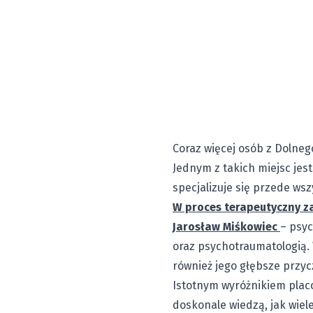
Coraz więcej osób z Dolne
Jednym z takich miejsc jes
specjalizuje się przede ws
W proces terapeutyczny za
Jarosław Miśkowiec
– psyc
oraz psychotraumatologią.
również jego głębsze przyc
Istotnym wyróżnikiem placó
doskonale wiedzą, jak wiel