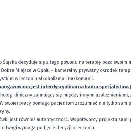
go Śląska decyduje się z tego powodu na terapię poza swoim
t Dobre Miejsce w Opolu – kameralny prywatny ośrodek terapii
zystkim w leczeniu alkoholizmu i narkomanii.
angażowana jest interdyscyplinarna kadra specjalistów. J
holog kliniczny zajmujący się między innymi uzależnieniami
 W swojej pracy pomaga pacjentom zrozumieć nie tylko sam p
zyny.
wki jest również autentyczność. Współtwórcy projektu sami p
e odwagi wymaga podjęcie decyzji o leczeniu.