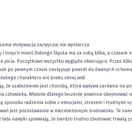
 sama motywacja zazwyczaj nie wystarcza
 i innych miast Dolnego Śląska ma za sobą kilka, a czasem n
 picia. Początkowo wszystko wygląda obiecująco. Przez kilka
dnak po pewnym czasie następuje powrót do dawnych schema
łabego charakteru ani braku silnej woli
ają, że uzależnienie jest chorobą, która wpływa zarówno na ps
 człowieka. Właśnie dlatego leczenie powinno obejmować ni
nę sposobu radzenia sobie z emocjami, stresem i trudnymi sy
wań jest pozostawanie w niezmienionym środowisku. Te sam
z lata nawyki sprawiają, że bardzo trudno zbudować trwałą z