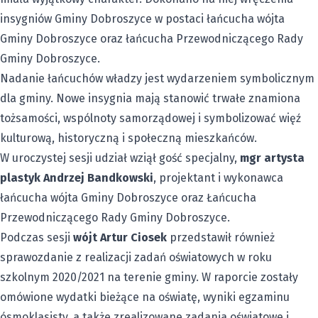
insygniów Gminy Dobroszyce w postaci łańcucha wójta
Gminy Dobroszyce oraz łańcucha Przewodniczącego Rady
Gminy Dobroszyce.
Nadanie łańcuchów władzy jest wydarzeniem symbolicznym
dla gminy. Nowe insygnia mają stanowić trwałe znamiona
tożsamości, wspólnoty samorządowej i symbolizować więź
kulturową, historyczną i społeczną mieszkańców.
W uroczystej sesji udział wziął gość specjalny,
mgr artysta
plastyk Andrzej Bandkowski
, projektant i wykonawca
łańcucha wójta Gminy Dobroszyce oraz Łańcucha
Przewodniczącego Rady Gminy Dobroszyce.
Podczas sesji
wójt Artur Ciosek
przedstawił również
sprawozdanie z realizacji zadań oświatowych w roku
szkolnym 2020/2021 na terenie gminy. W raporcie zostały
omówione wydatki bieżące na oświatę, wyniki egzaminu
ósmoklasisty, a także zrealizowane zadania oświatowe i