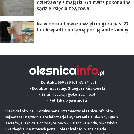
dzierżawcy z majątku Grunwitz pokonali w
sądzie księcia z Sycowa
Na widok radiowozu wzięli nogi za pas. 23-
latek wpadł z potężną porcją amfetaminy
• Kontakt:
669 389 651
733 841 591
• Redaktor naczelny: Grzegorz Kijakowski
• Email:
redakcja@olesnicainfo.pl
•
Polityka prywatności
Oleśnica i okolice – Lokalny portal internetowy
olesnicainfo.pl
to
najnowsze i najważniejsze informacje i
wydarzenia
z Oleśnicy i gmin
Bierutów, Oleśnica, Dobroszyce, Syców, Dziadowa Kłoda, Międzybórz,
Twardogóra. Na stronach portalu
olesnicainfo.pl
znajdziecie