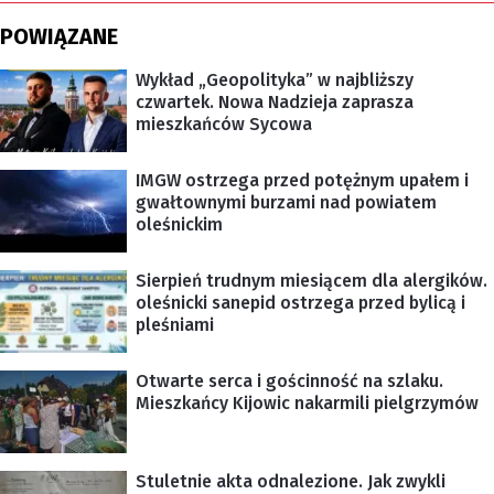
POWIĄZANE
Wykład „Geopolityka” w najbliższy
czwartek. Nowa Nadzieja zaprasza
mieszkańców Sycowa
IMGW ostrzega przed potężnym upałem i
gwałtownymi burzami nad powiatem
oleśnickim
Sierpień trudnym miesiącem dla alergików.
oleśnicki sanepid ostrzega przed bylicą i
pleśniami
Otwarte serca i gościnność na szlaku.
Mieszkańcy Kijowic nakarmili pielgrzymów
Stuletnie akta odnalezione. Jak zwykli