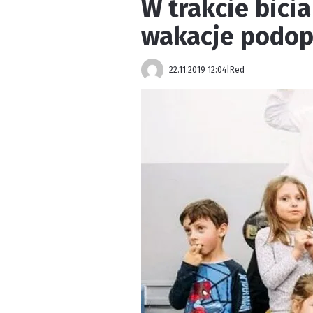
W trakcie bici
wakacje podop
22.11.2019 12:04
|
Red