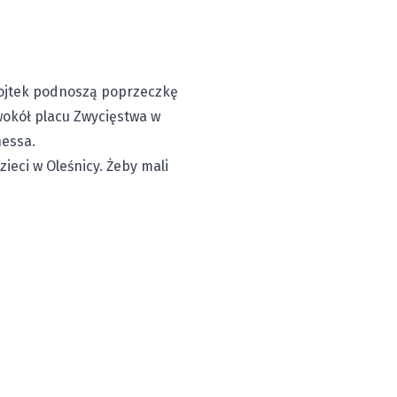
 Wojtek podnoszą poprzeczkę
wokół placu Zwycięstwa w
nessa.
ieci w Oleśnicy. Żeby mali