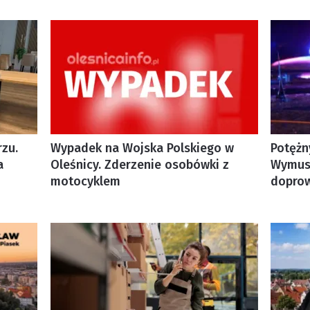
zu.
Wypadek na Wojska Polskiego w
Potężn
a
Oleśnicy. Zderzenie osobówki z
Wymusi
motocyklem
doprow