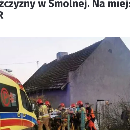
żczyzny w Smolnej. Na miej
R