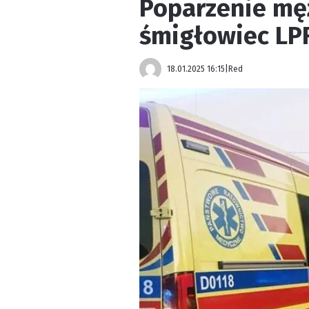
Poparzenie mę
śmigłowiec LP
18.01.2025 16:15
|
Red