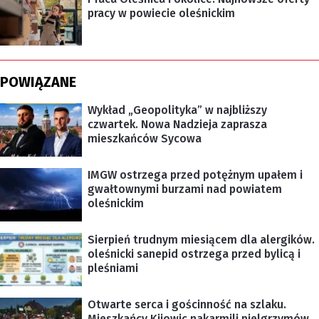
pracy w powiecie oleśnickim
POWIĄZANE
Wykład „Geopolityka” w najbliższy
czwartek. Nowa Nadzieja zaprasza
mieszkańców Sycowa
IMGW ostrzega przed potężnym upałem i
gwałtownymi burzami nad powiatem
oleśnickim
Sierpień trudnym miesiącem dla alergików.
oleśnicki sanepid ostrzega przed bylicą i
pleśniami
Otwarte serca i gościnność na szlaku.
Mieszkańcy Kijowic nakarmili pielgrzymów