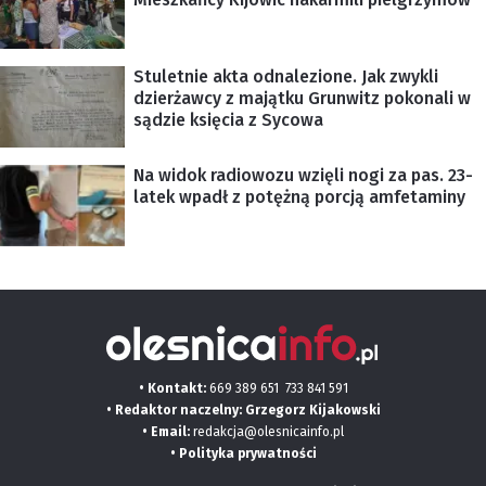
Stuletnie akta odnalezione. Jak zwykli
dzierżawcy z majątku Grunwitz pokonali w
sądzie księcia z Sycowa
Na widok radiowozu wzięli nogi za pas. 23-
latek wpadł z potężną porcją amfetaminy
• Kontakt:
669 389 651
733 841 591
• Redaktor naczelny: Grzegorz Kijakowski
• Email:
redakcja@olesnicainfo.pl
•
Polityka prywatności