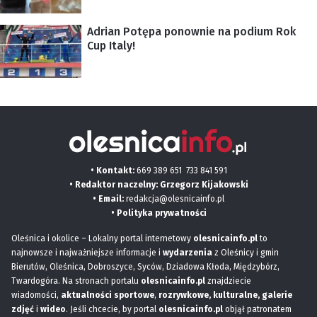
Adrian Potępa ponownie na podium Rok
Cup Italy!
• Kontakt:
669 389 651
733 841 591
• Redaktor naczelny: Grzegorz Kijakowski
• Email:
redakcja@olesnicainfo.pl
•
Polityka prywatności
Oleśnica i okolice – Lokalny portal internetowy
olesnicainfo.pl
to
najnowsze i najważniejsze informacje i
wydarzenia
z Oleśnicy i gmin
Bierutów, Oleśnica, Dobroszyce, Syców, Dziadowa Kłoda, Międzybórz,
Twardogóra. Na stronach portalu
olesnicainfo.pl
znajdziecie
wiadomości,
aktualności sportowe
,
rozrywkowe, kulturalne,
galerie
zdjęć
i
wideo
. Jeśli chcecie, by portal
olesnicainfo.pl
objął patronatem