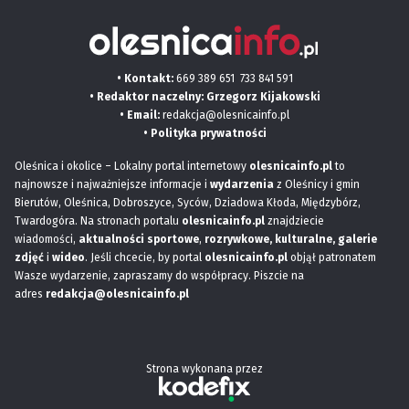
• Kontakt:
669 389 651
733 841 591
• Redaktor naczelny: Grzegorz Kijakowski
• Email:
redakcja@olesnicainfo.pl
•
Polityka prywatności
Oleśnica i okolice – Lokalny portal internetowy
olesnicainfo.pl
to
najnowsze i najważniejsze informacje i
wydarzenia
z Oleśnicy i gmin
Bierutów, Oleśnica, Dobroszyce, Syców, Dziadowa Kłoda, Międzybórz,
Twardogóra. Na stronach portalu
olesnicainfo.pl
znajdziecie
wiadomości,
aktualności sportowe
,
rozrywkowe, kulturalne,
galerie
zdjęć
i
wideo
. Jeśli chcecie, by portal
olesnicainfo.pl
objął patronatem
Wasze wydarzenie, zapraszamy do współpracy. Piszcie na
adres
redakcja@olesnicainfo.pl
Strona wykonana przez