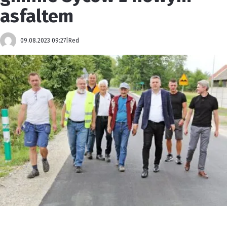
asfaltem
09.08.2023 09:27
|
Red