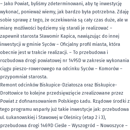
– Jako Powiat, byliśmy zdeterminowani, aby tę inwestycję
wykonać, ponieważ wiemy, jak bardzo była potrzebna. Zdaję
sobie sprawę z tego, że oczekiwania są cały czas duże, ale w
miarę możliwości będziemy się starali je realizować –
zapewnił starosta Sławomir Kapica, nawiązując do innej
inwestycji w gminie Syców – Oficjalny profil miasta, która
obecnie jest w trakcie realizacji. – To przebudowa i
rozbudowa drogi powiatowej nr 1495D w zakresie wykonania
ciągu pieszo-rowerowego na odcinku Syców – Komorów –
przypomniał starosta.
Remont odcinków Biskupice-Działosza oraz Biskupice-
Drołtowice to kolejne przedsięwzięcie zrealizowane przez
Powiat z dofinansowaniem Polskiego Ładu. Rządowe środki z
tego programu wsparły już takie inwestycje jak: przebudowa
ul. Łukanowskiej i Stawowej w Oleśnicy (etap 2 i 3),
przebudowa drogi 1469D Cieśle – Wyszogród – Nowoszyce –