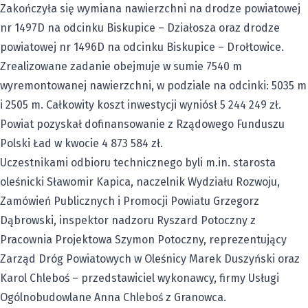
Zakończyła się wymiana nawierzchni na drodze powiatowej
nr 1497D na odcinku Biskupice – Działosza oraz drodze
powiatowej nr 1496D na odcinku Biskupice – Drołtowice.
Zrealizowane zadanie obejmuje w sumie 7540 m
wyremontowanej nawierzchni, w podziale na odcinki: 5035 m
i 2505 m. Całkowity koszt inwestycji wyniósł 5 244 249 zł.
Powiat pozyskał dofinansowanie z Rządowego Funduszu
Polski Ład w kwocie 4 873 584 zł.
Uczestnikami odbioru technicznego byli m.in. starosta
oleśnicki Sławomir Kapica, naczelnik Wydziału Rozwoju,
Zamówień Publicznych i Promocji Powiatu Grzegorz
Dąbrowski, inspektor nadzoru Ryszard Potoczny z
Pracownia Projektowa Szymon Potoczny, reprezentujący
Zarząd Dróg Powiatowych w Oleśnicy Marek Duszyński oraz
Karol Chleboś – przedstawiciel wykonawcy, firmy Usługi
Ogólnobudowlane Anna Chleboś z Granowca.