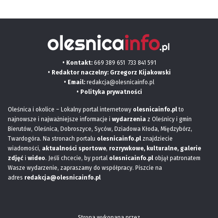
• Kontakt:
669 389 651
733 841 591
• Redaktor naczelny: Grzegorz Kijakowski
• Email:
redakcja@olesnicainfo.pl
•
Polityka prywatności
Oleśnica i okolice – Lokalny portal internetowy
olesnicainfo.pl
to
najnowsze i najważniejsze informacje i
wydarzenia
z Oleśnicy i gmin
Bierutów, Oleśnica, Dobroszyce, Syców, Dziadowa Kłoda, Międzybórz,
Twardogóra. Na stronach portalu
olesnicainfo.pl
znajdziecie
wiadomości,
aktualności sportowe
,
rozrywkowe, kulturalne,
galerie
zdjęć
i
wideo
. Jeśli chcecie, by portal
olesnicainfo.pl
objął patronatem
Wasze wydarzenie, zapraszamy do współpracy. Piszcie na
adres
redakcja@olesnicainfo.pl
Strona wykonana przez