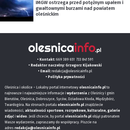
IMGW ostrzega przed potężnym upałem i
gwałtownymi burzami nad powiatem
oleśnickim
• Kontakt:
669 389 651
733 841 591
• Redaktor naczelny: Grzegorz Kijakowski
• Email:
redakcja@olesnicainfo.pl
•
Polityka prywatności
Oleśnica i okolice – Lokalny portal internetowy
olesnicainfo.pl
to
najnowsze i najważniejsze informacje i
wydarzenia
z Oleśnicy i gmin
Bierutów, Oleśnica, Dobroszyce, Syców, Dziadowa Kłoda, Międzybórz,
Twardogóra. Na stronach portalu
olesnicainfo.pl
znajdziecie
wiadomości,
aktualności sportowe
,
rozrywkowe, kulturalne,
galerie
zdjęć
i
wideo
. Jeśli chcecie, by portal
olesnicainfo.pl
objął patronatem
Wasze wydarzenie, zapraszamy do współpracy. Piszcie na
adres
redakcja@olesnicainfo.pl