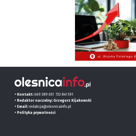
• Kontakt:
669 389 651
733 841 591
• Redaktor naczelny: Grzegorz Kijakowski
• Email:
redakcja@olesnicainfo.pl
•
Polityka prywatności