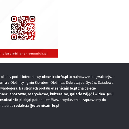
 Lokalny portal internetowy
olesnicainfo.pl
to najnowsze i najważniejsze
enia
z Oleśnicy i gmin Bierutów, Oleśnica, Dobroszyce, Syców, Dziadowa
Twardogóra. Na stronach portalu
olesnicainfo.pl
znajdziecie
ności sportowe
,
rozrywkowe, kulturalne,
galerie zdjęć
i
wideo
. Jeśli
esnicainfo.pl
objął patronatem Wasze wydarzenie, zapraszamy do
 na adres
redakcja@olesnicainfo.pl