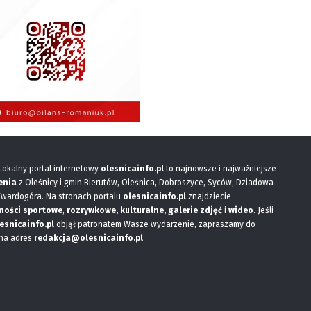
 Lokalny portal internetowy
olesnicainfo.pl
to najnowsze i najważniejsze
enia
z Oleśnicy i gmin Bierutów, Oleśnica, Dobroszyce, Syców, Dziadowa
Twardogóra. Na stronach portalu
olesnicainfo.pl
znajdziecie
ności sportowe
,
rozrywkowe, kulturalne,
galerie zdjęć
i
wideo
. Jeśli
esnicainfo.pl
objął patronatem Wasze wydarzenie, zapraszamy do
 na adres
redakcja@olesnicainfo.pl