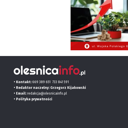
• Kontakt:
669 389 651
733 841 591
• Redaktor naczelny: Grzegorz Kijakowski
• Email:
redakcja@olesnicainfo.pl
•
Polityka prywatności