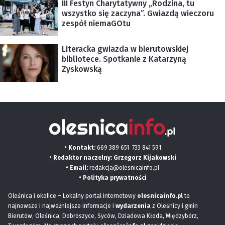
III Festyn Charytatywny „Rodzina, tu
wszystko się zaczyna”. Gwiazdą wieczoru
zespół niemaGOtu
Literacka gwiazda w bierutowskiej
bibliotece. Spotkanie z Katarzyną
Zyskowską
• Kontakt:
669 389 651
733 841 591
• Redaktor naczelny: Grzegorz Kijakowski
• Email:
redakcja@olesnicainfo.pl
•
Polityka prywatności
Oleśnica i okolice – Lokalny portal internetowy
olesnicainfo.pl
to
najnowsze i najważniejsze informacje i
wydarzenia
z Oleśnicy i gmin
Bierutów, Oleśnica, Dobroszyce, Syców, Dziadowa Kłoda, Międzybórz,