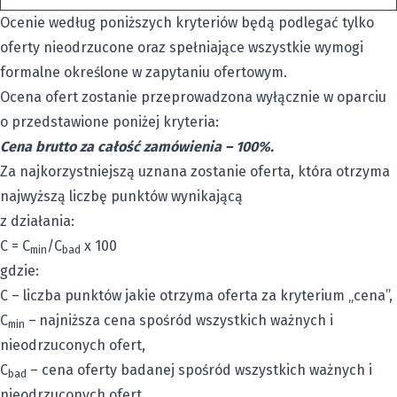
Ocenie według poniższych kryteriów będą podlegać tylko
oferty nieodrzucone oraz spełniające wszystkie wymogi
formalne określone w zapytaniu ofertowym.
Ocena ofert zostanie przeprowadzona wyłącznie w oparciu
o przedstawione poniżej kryteria:
Cena brutto za całość zamówienia – 100%.
Za najkorzystniejszą uznana zostanie oferta, która otrzyma
najwyższą liczbę punktów wynikającą
z działania:
C = C
/C
x 100
min
bad
gdzie:
C – liczba punktów jakie otrzyma oferta za kryterium „cena”,
C
–
najniższa cena spośród wszystkich ważnych i
min
nieodrzuconych ofert,
C
– cena oferty badanej spośród wszystkich ważnych i
bad
nieodrzuconych ofert.