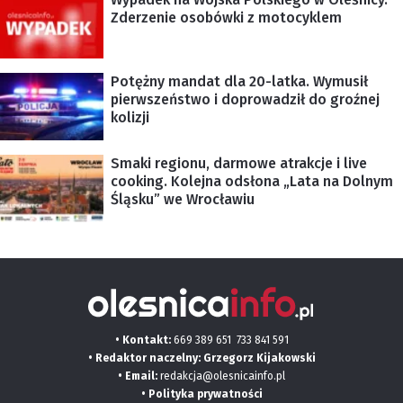
Zderzenie osobówki z motocyklem
Potężny mandat dla 20-latka. Wymusił
pierwszeństwo i doprowadził do groźnej
kolizji
Smaki regionu, darmowe atrakcje i live
cooking. Kolejna odsłona „Lata na Dolnym
Śląsku” we Wrocławiu
• Kontakt:
669 389 651
733 841 591
• Redaktor naczelny: Grzegorz Kijakowski
• Email:
redakcja@olesnicainfo.pl
•
Polityka prywatności