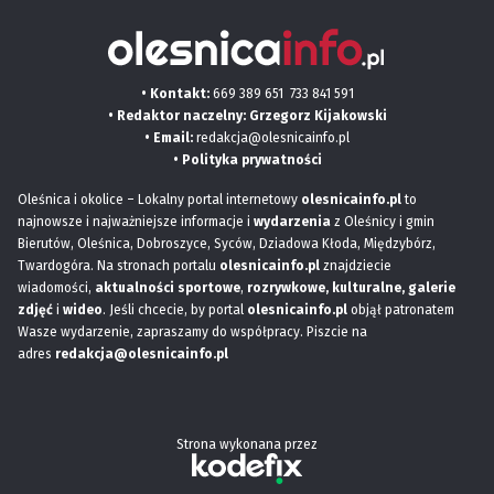
• Kontakt:
669 389 651
733 841 591
• Redaktor naczelny: Grzegorz Kijakowski
• Email:
redakcja@olesnicainfo.pl
•
Polityka prywatności
Oleśnica i okolice – Lokalny portal internetowy
olesnicainfo.pl
to
najnowsze i najważniejsze informacje i
wydarzenia
z Oleśnicy i gmin
Bierutów, Oleśnica, Dobroszyce, Syców, Dziadowa Kłoda, Międzybórz,
Twardogóra. Na stronach portalu
olesnicainfo.pl
znajdziecie
wiadomości,
aktualności sportowe
,
rozrywkowe, kulturalne,
galerie
zdjęć
i
wideo
. Jeśli chcecie, by portal
olesnicainfo.pl
objął patronatem
Wasze wydarzenie, zapraszamy do współpracy. Piszcie na
adres
redakcja@olesnicainfo.pl
Strona wykonana przez