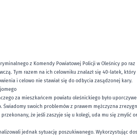
ryminalnego z Komendy Powiatowej Policji w Oleśnicy po raz k
czą. Tym razem na ich celowniku znalazł się 40-latek, który
ienia i celowo nie stawiał się do odbycia zasądzonej kary.
ajomego
czego za mieszkańcem powiatu oleśnickiego było uporczywe 
o. Świadomy swoich problemów z prawem mężczyzna zrezygn
rzekonany, że jeśli zaszyje się u kolegi, uda mu się zmylić o
nalizowali jednak sytuację poszukiwanego. Wykorzystując do