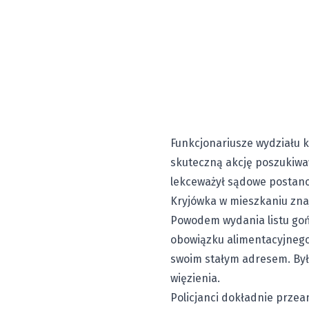
Funkcjonariusze wydziału k
skuteczną akcję poszukiwaw
lekceważył sądowe postanow
Kryjówka w mieszkaniu zn
Powodem wydania listu goń
obowiązku alimentacyjneg
swoim stałym adresem. Był p
więzienia.
Policjanci dokładnie przea