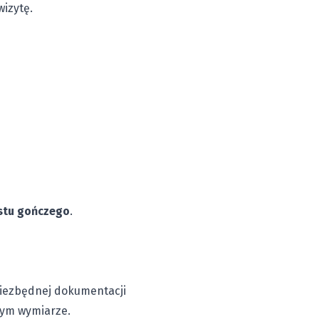
wizytę.
istu gończego
.
niezbędnej dokumentacji
nym wymiarze.