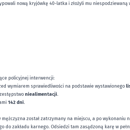
ypowali nową kryjówkę 40-latka i złożyli mu niespodziewaną 
ce policyjnej interwencji:
zed wymiarem sprawiedliwości na podstawie wystawionego
l
rzestępstwo
niealimentacji
.
kami
142 dni
.
mężczyzna został zatrzymany na miejscu, a po wykonaniu 
go do zakładu karnego. Odsiedzi tam zasądzoną karę w peł