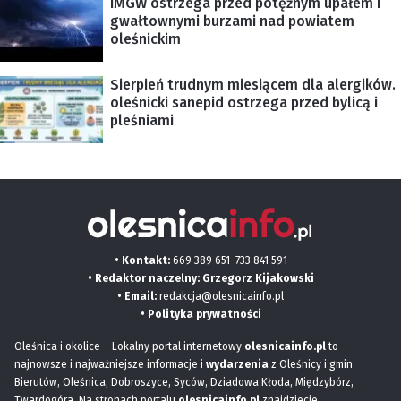
IMGW ostrzega przed potężnym upałem i
gwałtownymi burzami nad powiatem
oleśnickim
Sierpień trudnym miesiącem dla alergików.
oleśnicki sanepid ostrzega przed bylicą i
pleśniami
• Kontakt:
669 389 651
733 841 591
• Redaktor naczelny: Grzegorz Kijakowski
• Email:
redakcja@olesnicainfo.pl
•
Polityka prywatności
Oleśnica i okolice – Lokalny portal internetowy
olesnicainfo.pl
to
najnowsze i najważniejsze informacje i
wydarzenia
z Oleśnicy i gmin
Bierutów, Oleśnica, Dobroszyce, Syców, Dziadowa Kłoda, Międzybórz,
Twardogóra. Na stronach portalu
olesnicainfo.pl
znajdziecie