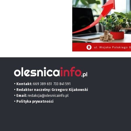
• Kontakt:
669 389 651
733 841 591
• Redaktor naczelny: Grzegorz Kijakowski
• Email:
redakcja@olesnicainfo.pl
•
Polityka prywatności