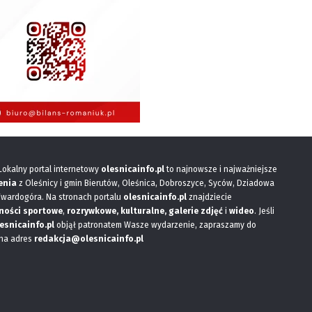
 Lokalny portal internetowy
olesnicainfo.pl
to najnowsze i najważniejsze
enia
z Oleśnicy i gmin Bierutów, Oleśnica, Dobroszyce, Syców, Dziadowa
Twardogóra. Na stronach portalu
olesnicainfo.pl
znajdziecie
ności sportowe
,
rozrywkowe, kulturalne,
galerie zdjęć
i
wideo
. Jeśli
esnicainfo.pl
objął patronatem Wasze wydarzenie, zapraszamy do
 na adres
redakcja@olesnicainfo.pl