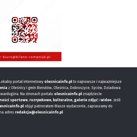
 Lokalny portal internetowy
olesnicainfo.pl
to najnowsze i najważniejsze
enia
z Oleśnicy i gmin Bierutów, Oleśnica, Dobroszyce, Syców, Dziadowa
Twardogóra. Na stronach portalu
olesnicainfo.pl
znajdziecie
ności sportowe
,
rozrywkowe, kulturalne,
galerie zdjęć
i
wideo
. Jeśli
esnicainfo.pl
objął patronatem Wasze wydarzenie, zapraszamy do
 na adres
redakcja@olesnicainfo.pl