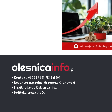
• Kontakt:
669 389 651
733 841 591
• Redaktor naczelny: Grzegorz Kijakowski
• Email:
redakcja@olesnicainfo.pl
•
Polityka prywatności