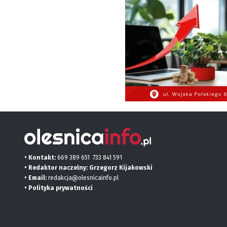
• Kontakt:
669 389 651
733 841 591
• Redaktor naczelny: Grzegorz Kijakowski
• Email:
redakcja@olesnicainfo.pl
•
Polityka prywatności