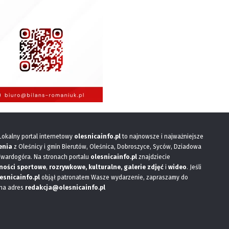
 Lokalny portal internetowy
olesnicainfo.pl
to najnowsze i najważniejsze
enia
z Oleśnicy i gmin Bierutów, Oleśnica, Dobroszyce, Syców, Dziadowa
Twardogóra. Na stronach portalu
olesnicainfo.pl
znajdziecie
ności sportowe
,
rozrywkowe, kulturalne,
galerie zdjęć
i
wideo
. Jeśli
esnicainfo.pl
objął patronatem Wasze wydarzenie, zapraszamy do
 na adres
redakcja@olesnicainfo.pl