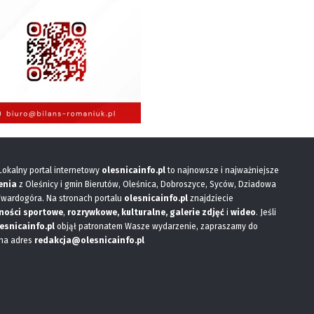
 Lokalny portal internetowy
olesnicainfo.pl
to najnowsze i najważniejsze
enia
z Oleśnicy i gmin Bierutów, Oleśnica, Dobroszyce, Syców, Dziadowa
Twardogóra. Na stronach portalu
olesnicainfo.pl
znajdziecie
ności sportowe
,
rozrywkowe, kulturalne,
galerie zdjęć
i
wideo
. Jeśli
esnicainfo.pl
objął patronatem Wasze wydarzenie, zapraszamy do
 na adres
redakcja@olesnicainfo.pl