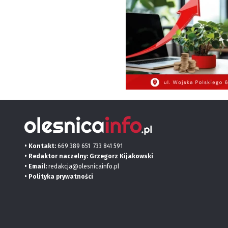
• Kontakt:
669 389 651
733 841 591
• Redaktor naczelny: Grzegorz Kijakowski
• Email:
redakcja@olesnicainfo.pl
•
Polityka prywatności