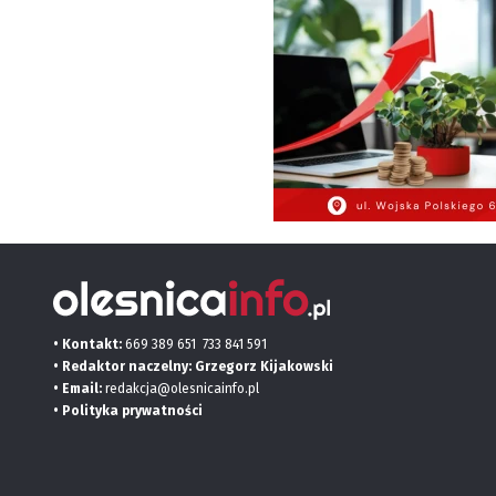
• Kontakt:
669 389 651
733 841 591
• Redaktor naczelny: Grzegorz Kijakowski
• Email:
redakcja@olesnicainfo.pl
•
Polityka prywatności