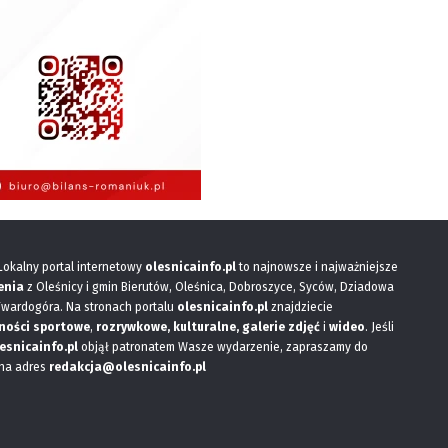
 Lokalny portal internetowy
olesnicainfo.pl
to najnowsze i najważniejsze
enia
z Oleśnicy i gmin Bierutów, Oleśnica, Dobroszyce, Syców, Dziadowa
Twardogóra. Na stronach portalu
olesnicainfo.pl
znajdziecie
ności sportowe
,
rozrywkowe, kulturalne,
galerie zdjęć
i
wideo
. Jeśli
esnicainfo.pl
objął patronatem Wasze wydarzenie, zapraszamy do
 na adres
redakcja@olesnicainfo.pl